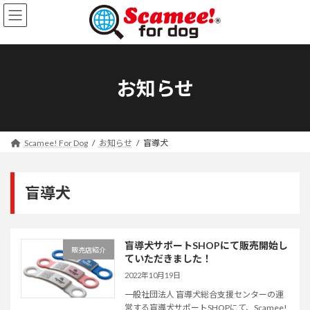
コ
ナ
ン
ビ
テ
ゲ
ン
ー
ツ
シ
お知らせ
へ
ョ
ス
ン
キ
に
ッ
移
Scamee! For Dog
お知らせ
盲導犬
プ
動
盲導犬
盲導犬サポートSHOPにて販売開始し
販売店紹介
ていただきました！
2022年10月19日
一般社団法人 盲導犬総合支援センターの運
営する盲導犬サポートSHOPにて、Scamee!