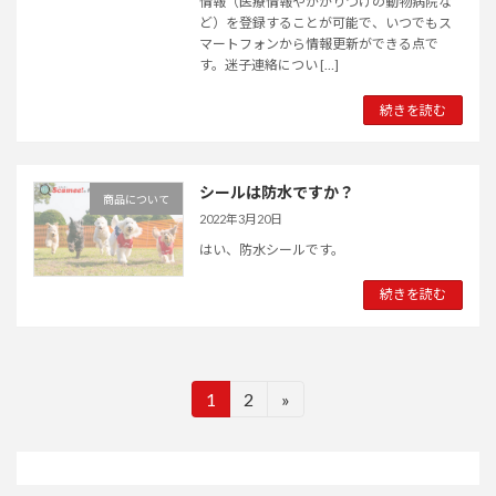
情報（医療情報やかかりつけの動物病院な
ど）を登録することが可能で、いつでもス
マートフォンから情報更新ができる点で
す。迷子連絡につい […]
続きを読む
シールは防水ですか？
商品について
2022年3月20日
はい、防水シールです。
続きを読む
投
1
2
»
固
固
定
定
稿
ペ
ペ
の
ー
ー