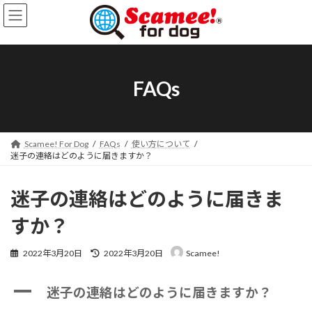
コ
ナ
ン
ビ
テ
ゲ
ン
ー
ツ
シ
FAQs
へ
ョ
ス
ン
キ
に
ッ
移
Scamee! For Dog
FAQs
使い方について
迷子の連絡はどのように届きますか？
プ
動
迷子の連絡はどのように届きま
すか？
最
2022年3月20日
2022年3月20日
Scamee!
終
更
A
新
迷子の連絡はどのように届きますか？
日